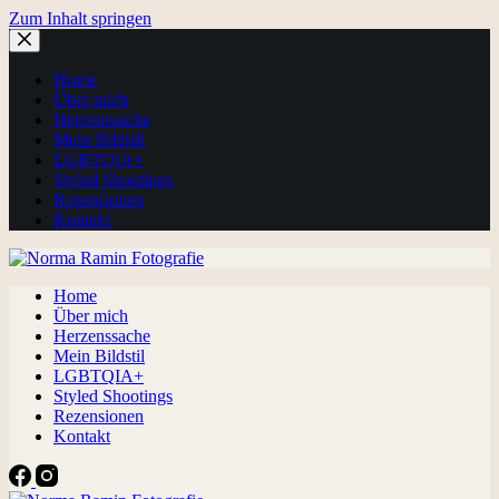
Zum Inhalt springen
Home
Über mich
Herzenssache
Mein Bildstil
LGBTQIA+
Styled Shootings
Rezensionen
Kontakt
Home
Über mich
Herzenssache
Mein Bildstil
LGBTQIA+
Styled Shootings
Rezensionen
Kontakt