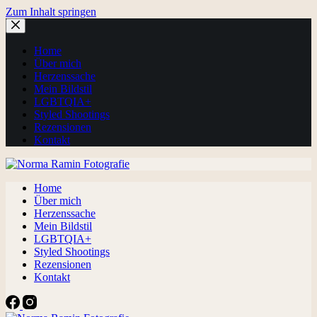
Zum Inhalt springen
Home
Über mich
Herzenssache
Mein Bildstil
LGBTQIA+
Styled Shootings
Rezensionen
Kontakt
Home
Über mich
Herzenssache
Mein Bildstil
LGBTQIA+
Styled Shootings
Rezensionen
Kontakt