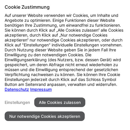
Schwenke
Cookie Zustimmung
Auf unserer Website verwenden wir Cookies, um Inhalte und
MENÜ
Angebote zu optimieren. Einige Funktionen dieser Website
benötigen Ihre Zustimmung, um einwandfrei zu funktionieren.
Sie können durch Klick auf „Alle Cookies zulassen“ alle Cookies
Home
akzeptieren, durch Klick auf „Nur notwendige Cookies
Über mich
akzeptieren“ nur notwendige Cookies akzeptieren, oder durch
Herzenssache
Klick auf "Einstellungen" individuelle Einstellungen vornehmen.
Reportagen
Durch Nutzung dieser Website geben Sie in jedem Fall Ihre
LGBTQIA+
Einwilligung zu den notwendigen Cookies. Die
Styled Shootings
Einwilligungserklärung (des Nutzers, bzw. dessen Gerät) wird
Rezensionen
gespeichert, um deren Abfrage nicht erneut wiederholen zu
Kontakt
müssen und die Einwilligung entsprechend der gesetzlichen
Verpflichtung nachweisen zu können. Sie können Ihre Cookie
Leistungen
Einstellungen jederzeit durch Klick auf das Schloss Symbol
FAQ
Button am Seitenrand anpassen, verwalten und widerrufen.
Datenschutz
Impressum
RECHTLICHES
Einstellungen
Alle Cookies zulassen
Impressum
Datenschutz
Nur notwendige Cookies akzeptieren
2026 © Norma Ramin Fotografie