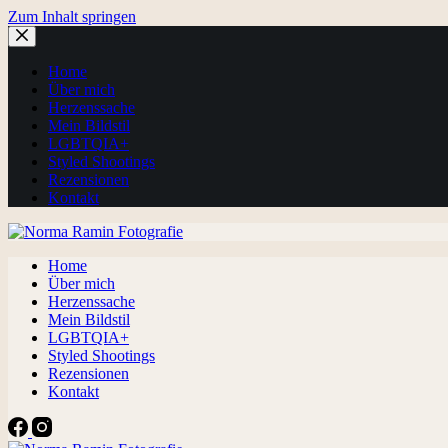
Zum Inhalt springen
Home
Über mich
Herzenssache
Mein Bildstil
LGBTQIA+
Styled Shootings
Rezensionen
Kontakt
Home
Über mich
Herzenssache
Mein Bildstil
LGBTQIA+
Styled Shootings
Rezensionen
Kontakt