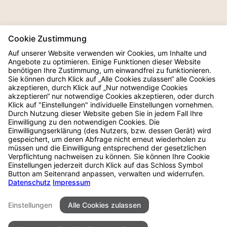
Cookie Zustimmung
Auf unserer Website verwenden wir Cookies, um Inhalte und
Angebote zu optimieren. Einige Funktionen dieser Website
benötigen Ihre Zustimmung, um einwandfrei zu funktionieren.
Sie können durch Klick auf „Alle Cookies zulassen“ alle Cookies
akzeptieren, durch Klick auf „Nur notwendige Cookies
MENÜ
akzeptieren“ nur notwendige Cookies akzeptieren, oder durch
Klick auf "Einstellungen" individuelle Einstellungen vornehmen.
Durch Nutzung dieser Website geben Sie in jedem Fall Ihre
Home
Einwilligung zu den notwendigen Cookies. Die
Über mich
Einwilligungserklärung (des Nutzers, bzw. dessen Gerät) wird
Herzenssache
gespeichert, um deren Abfrage nicht erneut wiederholen zu
Reportagen
müssen und die Einwilligung entsprechend der gesetzlichen
LGBTQIA+
Verpflichtung nachweisen zu können. Sie können Ihre Cookie
Styled Shootings
Einstellungen jederzeit durch Klick auf das Schloss Symbol
Rezensionen
Button am Seitenrand anpassen, verwalten und widerrufen.
Kontakt
Datenschutz
Impressum
Leistungen
FAQ
Einstellungen
Alle Cookies zulassen
RECHTLICHES