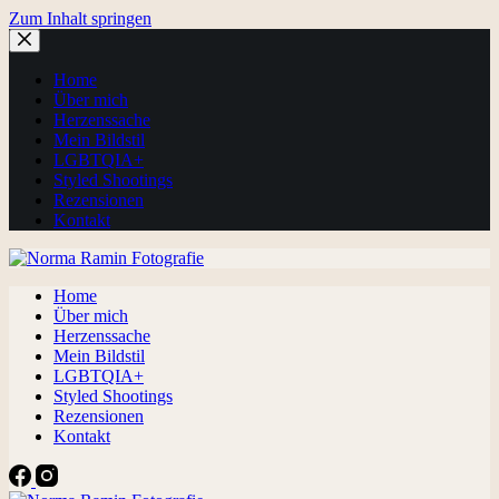
Zum Inhalt springen
Home
Über mich
Herzenssache
Mein Bildstil
LGBTQIA+
Styled Shootings
Rezensionen
Kontakt
Home
Über mich
Herzenssache
Mein Bildstil
LGBTQIA+
Styled Shootings
Rezensionen
Kontakt